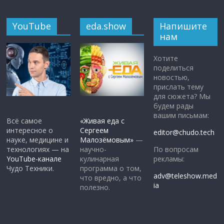
YouTube
eda.show
Напишите
нам
Хотите
поделиться
новостью,
прислать тему
для сюжета? Мы
будем рады
вашим письмам:
Всё самое
«Живая еда с
интересное о
Сергеем
editor@chudo.tech
науке, медицине и
Малозёмовым»
—
По вопросам
технологиях — на
научно-
рекламы:
YouTube-канале
кулинарная
Чудо Техники.
программа о том,
adv@teleshow.med
что вредно, а что
ia
полезно.