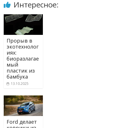
Интересное:
Прорыв в
экотехнолог
иях:
биоразлагае
мый
пластик из
бамбука
13.10.2025
Ford делает
коврики из