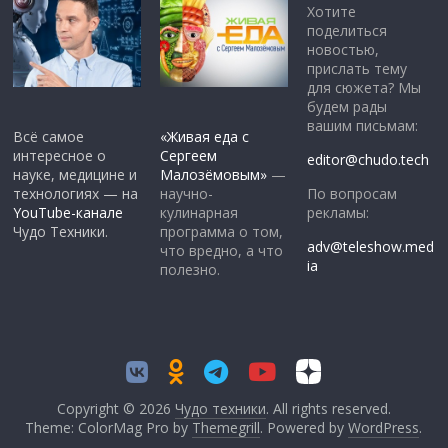
Хотите
поделиться
новостью,
прислать тему
для сюжета? Мы
будем рады
вашим письмам:
Всё самое
«Живая еда с
интересное о
Сергеем
editor@chudo.tech
науке, медицине и
Малозёмовым»
—
По вопросам
технологиях — на
научно-
рекламы:
YouTube-канале
кулинарная
Чудо Техники.
программа о том,
adv@teleshow.med
что вредно, а что
ia
полезно.
Copyright © 2026
Чудо техники
. All rights reserved.
Theme: ColorMag Pro by
Themegrill
. Powered by
WordPress
.