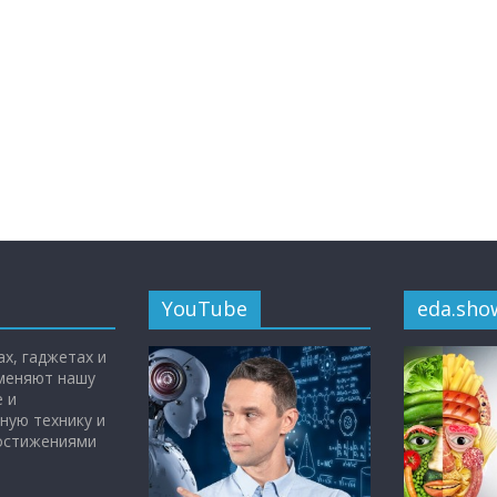
YouTube
eda.sho
х, гаджетах и
 меняют нашу
 и
ную технику и
достижениями