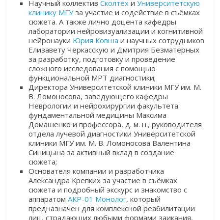
Научный коллектив
Сколтех
и
Университетскую
клинику МГУ
за участие и содействие в съёмках
сюжета. А также лично доцента кафедры
лаборатории нейровизуализации и когнитивной
нейронауки
Юрия Ковша
и научных сотрудников
Елизавету Черкасскую и Дмитрия Безматерных
за разработку, подготовку и проведение
сложного исследования с помощью
функциональной МРТ диагностики;
Д
иректора
Университетской клиники МГУ им. М.
В. Ломоносова
, заведующего кафедры
Неврологии и нейрохирургии факультета
фундаментальной медицины Максима
Домашенко и профессора, д. м. н., руководителя
отдела лучевой диагностики
Университетской
клиники МГУ им. М. В. Ломоносова
Валентина
Синицына за активный вклад в создание
сюжета;
Основателя компании и разработчика
Александра Крепких за участие в съёмках
сюжета и подробный экскурс и знакомство с
аппаратом
АКР-01 Монолог
, который
предназначен для комплексной реабилитации
лиц, страдающих любыми формами заикания,