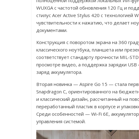
полноценной поддержкой локальных ИИ-фун
WUXGA с частотой обновления 120 Гц и подд
стилус Acer Active Stylus 420 с технологией
чувствительности к нажатию, что делает ноу
документами.
Конструкция с поворотом экрана на 360 граду
классического ноутбука, планшета или през
соответствует стандарту прочности MIL-STD
просмотре видео, а поддержка зарядки USB
заряд аккумулятора.
Вторая новинка — Aspire Go 15 — стала пер
Snapdragon C, ориентированного на бюджетн
и классический дизайн, рассчитанный на пов
переработанный пластик в корпусе и упаковке
Среди особенностей — Wi-Fi 6E, аккумулято
управления системой.