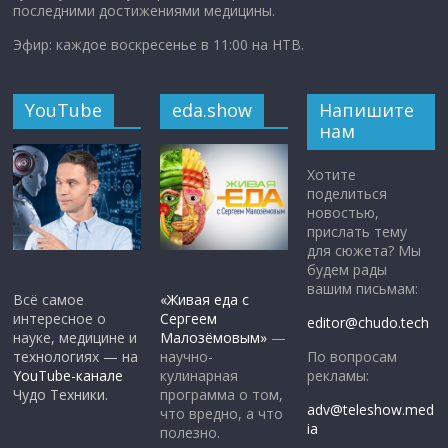
последними достижениями медицины.
Эфир: каждое воскресенье в 11:00 на НТВ.
YouTube
eda.show
Напишите
нам
Хотите
поделиться
новостью,
прислать тему
для сюжета? Мы
будем рады
вашим письмам:
Всё самое
«Живая еда с
интересное о
Сергеем
editor@chudo.tech
науке, медицине и
Малозёмовым»
—
По вопросам
технологиях — на
научно-
рекламы:
YouTube-канале
кулинарная
Чудо Техники.
программа о том,
adv@teleshow.med
что вредно, а что
ia
полезно.