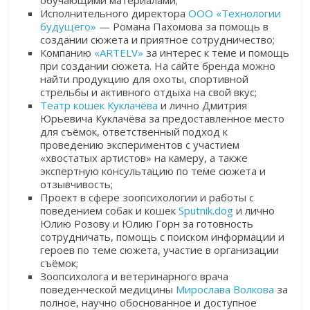
обучающими материалами;
Исполнительного директора
ООО «Технологии
будущего»
— Романа Пахомова за помощь в
создании сюжета и приятное сотрудничество;
Компанию
«ARTELV»
за интерес к теме и помощь
при создании сюжета. На сайте бренда можно
найти продукцию для охоты, спортивной
стрельбы и активного отдыха на свой вкус;
Театр кошек Куклачёва
и лично Дмитрия
Юрьевича Куклачёва за предоставленное место
для съёмок, ответственный подход к
проведению экспериментов с участием
«хвостатых артистов» на камеру, а также
экспертную консультацию по теме сюжета и
отзывчивость;
Проект в сфере зоопсихологии и работы с
поведением собак и кошек
Sputnik.dog
и лично
Юлию Розову и Юлию Горн за готовность
сотрудничать, помощь с поиском информации и
героев по теме сюжета, участие в организации
съёмок;
Зоопсихолога и ветеринарного врача
поведенческой медицины
Мирослава Волкова
за
полное, научно обоснованное и доступное