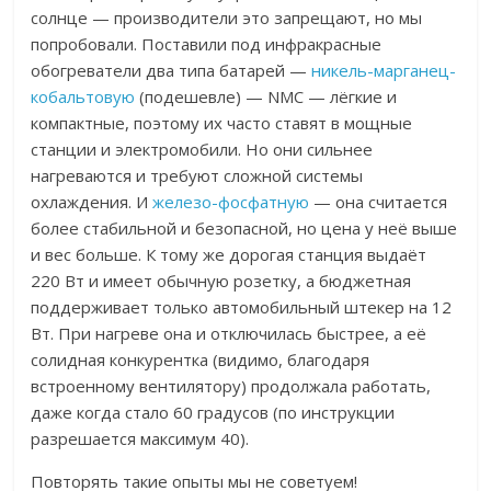
солнце — производители это запрещают, но мы
попробовали. Поставили под инфракрасные
обогреватели два типа батарей —
никель-марганец-
кобальтовую
(подешевле)
—
NMC — лёгкие и
компактные, поэтому их часто ставят в мощные
станции и электромобили. Но они сильнее
нагреваются и требуют сложной системы
охлаждения. И
железо-фосфатную
— она считается
более стабильной и безопасной, но цена у неё выше
и вес больше. К тому же дорогая станция выдаёт
220 Вт и имеет обычную розетку, а бюджетная
поддерживает только автомобильный штекер на 12
Вт. При нагреве она и отключилась быстрее, а её
солидная конкурентка (видимо, благодаря
встроенному вентилятору) продолжала работать,
даже когда стало 60 градусов (по инструкции
разрешается максимум 40).
Повторять такие опыты мы не советуем!