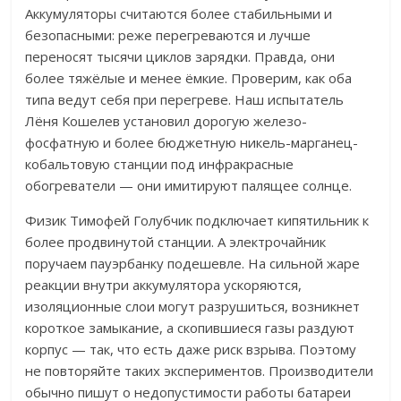
А
ккумуляторы считаются более стабильными и
безопасными: реже перегреваются и лучше
переносят тысячи циклов зарядки. Правда, они
более тяжёлые и менее ёмкие. Проверим, как оба
типа ведут себя при перегреве. Наш испытатель
Лёня Кошелев установил дорогую железо-
фосфатную и более бюджетную никель-марганец-
кобальтовую станции под инфракрасные
обогреватели — они имитируют палящее солнце.
Физик Тимофей Голубчик подключает кипятильник к
более продвинутой станции. А электрочайник
поручаем пауэрбанку подешевле.
На сильной жаре
реакции внутри аккумулятора ускоряются,
изоляционные слои могут разрушиться, возникнет
короткое замыкание, а скопившиеся газы раздуют
корпус — так, что есть даже риск взрыва.
Поэтому
не повторяйте таких экспериментов. Производители
обычно пишут о недопустимости работы батареи