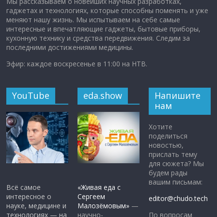
Мы рассказываем о новейших научных разработках,
гаджетах и технологиях, которые способны поменять и уже
меняют нашу жизнь. Мы испытываем на себе самые
интересные и впечатляющие гаджеты, бытовые приборы,
кухонную технику и средства передвижения. Следим за
последними достижениями медицины.
Эфир: каждое воскресенье в 11:00 на НТВ.
YouTube
eda.show
Напишите
нам
Хотите
поделиться
новостью,
прислать тему
для сюжета? Мы
будем рады
вашим письмам:
Всё самое
«Живая еда с
интересное о
Сергеем
editor@chudo.tech
науке, медицине и
Малозёмовым»
—
По вопросам
технологиях — на
научно-