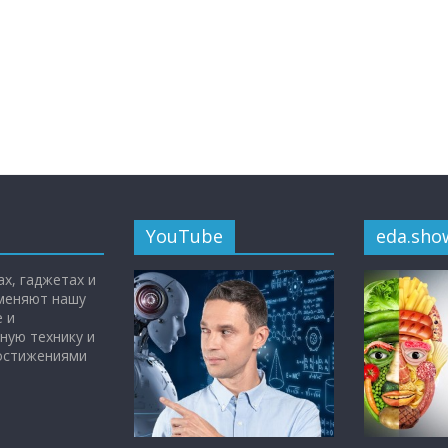
YouTube
eda.sho
х, гаджетах и
 меняют нашу
 и
ную технику и
достижениями