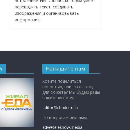
встроенный ИИ Doubao, который умеет
переводить текст, создавать
изображения и организовывать
информацию.
w
Напишите нам
Хотите поделиться
новостью, прислать тему
для сюжета? Мы будем рады
вашим письмам:
editor@chudo.tech
По вопросам рекламы:
adv@teleshow.media