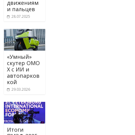
движениям
и пальцев
28.07.2025
«Умный»
скутер OMO
X с ИИ и
автопарков
кой
29.03.2026
Итоги