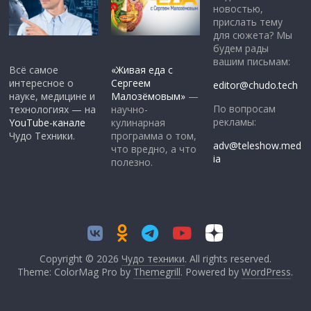
новостью,
прислать тему
для сюжета? Мы
будем рады
вашим письмам:
Всё самое
«Живая еда с
интересное о
Сергеем
editor@chudo.tech
науке, медицине и
Малозёмовым»
—
По вопросам
технологиях — на
научно-
рекламы:
YouTube-канале
кулинарная
Чудо Техники.
программа о том,
adv@teleshow.med
что вредно, а что
ia
полезно.
Copyright © 2026
Чудо техники
. All rights reserved.
Theme: ColorMag Pro by
Themegrill
. Powered by
WordPress
.