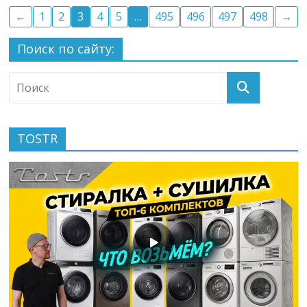
←
1
2
3
4
5
…
495
496
497
498
→
Поиск по сайту:
TOSTR