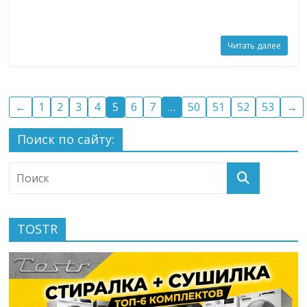
Читать далее
←
1
2
3
4
5
6
7
…
50
51
52
53
→
Поиск по сайту:
TOSTR