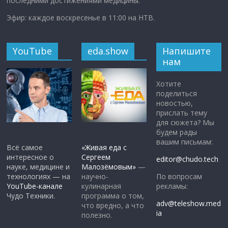
последними достижениями медицины.
Эфир: каждое воскресенье в 11:00 на НТВ.
YouTube
eda.show
Напишите
нам
Хотите
поделиться
новостью,
прислать тему
для сюжета? Мы
будем рады
вашим письмам:
Всё самое
«Живая еда с
интересное о
Сергеем
editor@chudo.tech
науке, медицине и
Малозёмовым»
—
По вопросам
технологиях — на
научно-
рекламы:
YouTube-канале
кулинарная
Чудо Техники.
программа о том,
adv@teleshow.med
что вредно, а что
ia
полезно.