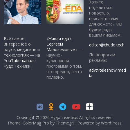
Хотите
поделиться
новостью,
прислать тему
для сюжета? Мы
будем рады
вашим письмам:
Всё самое
«Живая еда с
интересное о
Сергеем
editor@chudo.tech
науке, медицине и
Малозёмовым»
—
По вопросам
технологиях — на
научно-
рекламы:
YouTube-канале
кулинарная
Чудо Техники.
программа о том,
adv@teleshow.med
что вредно, а что
ia
полезно.
Copyright © 2026
Чудо техники
. All rights reserved.
Theme: ColorMag Pro by
Themegrill
. Powered by
WordPress
.