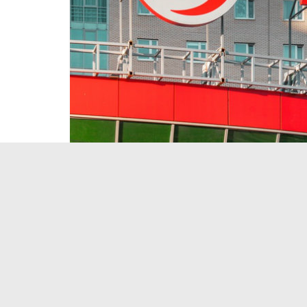
Новости
Прочее
AliExpress начнет доставлять 
18.05.2019
Товары с AliExpress можно будет получать в по