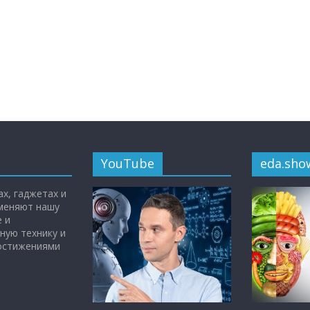
YouTube
eda.sho
х, гаджетах и
 меняют нашу
 и
ную технику и
достижениями