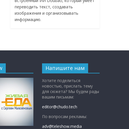
встроенный ИИ Doubao, который умеет
переводить текст, создавать
изображения и организовывать
информацию.
w
Напишите нам
Хотите поделиться
новостью, прислать тему
для сюжета? Мы будем рады
вашим письмам:
editor@chudo.tech
По вопросам рекламы:
adv@teleshow.media