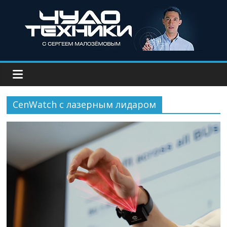
CenWatch с лазерным лидаром