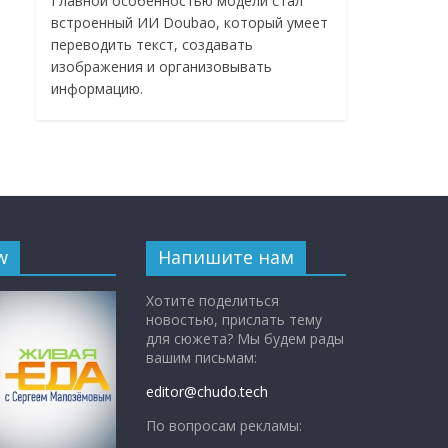
Главной особенностью модели стал
встроенный ИИ Doubao, который умеет
переводить текст, создавать
изображения и организовывать
информацию.
w
Напишите нам
Хотите поделиться
новостью, прислать тему
для сюжета? Мы будем рады
вашим письмам:
editor@chudo.tech
По вопросам рекламы: