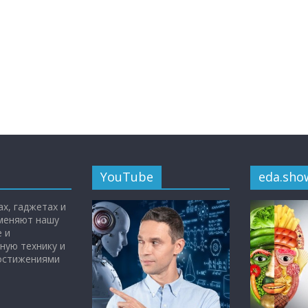
YouTube
eda.sho
х, гаджетах и
 меняют нашу
 и
ную технику и
достижениями