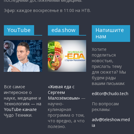
последними достижениями медицины.
Эфир: каждое воскресенье в 11:00 на НТВ.
YouTube
eda.show
Напишите
нам
Хотите
поделиться
новостью,
прислать тему
для сюжета? Мы
будем рады
вашим письмам:
Всё самое
«Живая еда с
интересное о
Сергеем
editor@chudo.tech
науке, медицине и
Малозёмовым»
—
По вопросам
технологиях — на
научно-
рекламы:
YouTube-канале
кулинарная
Чудо Техники.
программа о том,
adv@teleshow.med
что вредно, а что
ia
полезно.