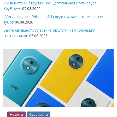
ИИ вместо инструкций: концептуальная клавиатура
KeyFlowAI
07.08.2026
«Умная» щётка Philips с ИИ следит за качеством чистки
зубов
06.08.2026
Бактерии вместо пластика: экологичная коллекция
светильников
06.08.2026
Новости
Смартфоны