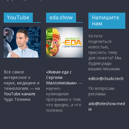
YouTube
eda.show
Напишите
нам
Хотите
поделиться
новостью,
прислать тему
для сюжета? Мы
будем рады
вашим письмам:
Всё самое
«Живая еда с
интересное о
Сергеем
editor@chudo.tech
науке, медицине и
Малозёмовым»
—
По вопросам
технологиях — на
научно-
рекламы:
YouTube-канале
кулинарная
Чудо Техники.
программа о том,
adv@teleshow.med
что вредно, а что
ia
полезно.