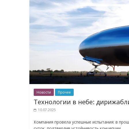
Новости
Прочее
Технологии в небе: дирижабли
10.07.2025
Компания провела успешные испытания: в прош
суток, подтвердив устойчивость концепции.