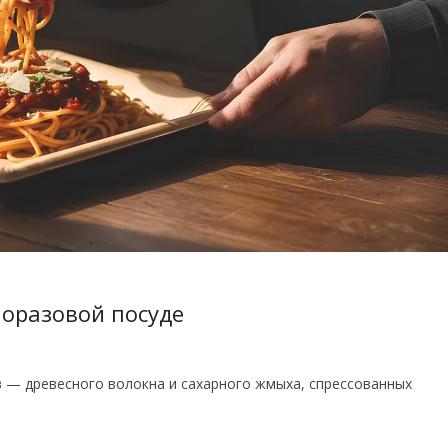
дноразовой посуде
 — древесного волокна и сахарного жмыха, спрессованных