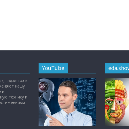
YouTube
eda.sho
х, гаджетах и
 меняют нашу
 и
ную технику и
достижениями