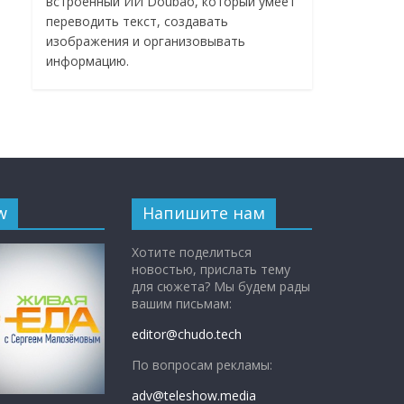
встроенный ИИ Doubao, который умеет
переводить текст, создавать
изображения и организовывать
информацию.
w
Напишите нам
Хотите поделиться
новостью, прислать тему
для сюжета? Мы будем рады
вашим письмам:
editor@chudo.tech
По вопросам рекламы:
adv@teleshow.media