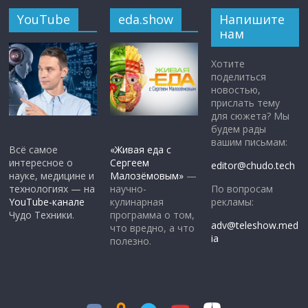
YouTube
eda.show
Напишите
нам
Хотите
поделиться
новостью,
прислать тему
для сюжета? Мы
будем рады
вашим письмам:
Всё самое
«Живая еда с
интересное о
Сергеем
editor@chudo.tech
науке, медицине и
Малозёмовым»
—
По вопросам
технологиях — на
научно-
рекламы:
YouTube-канале
кулинарная
Чудо Техники.
программа о том,
adv@teleshow.med
что вредно, а что
ia
полезно.