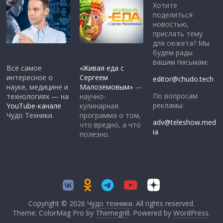
Хотите
поделиться
новостью,
прислать тему
для сюжета? Мы
будем рады
вашим письмам:
Всё самое
«Живая еда с
интересное о
Сергеем
editor@chudo.tech
науке, медицине и
Малозёмовым»
—
По вопросам
технологиях — на
научно-
рекламы:
YouTube-канале
кулинарная
Чудо Техники.
программа о том,
adv@teleshow.med
что вредно, а что
ia
полезно.
Copyright © 2026
Чудо техники
. All rights reserved.
Theme: ColorMag Pro by
Themegrill
. Powered by
WordPress
.