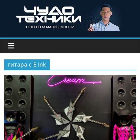
гитара с E Ink