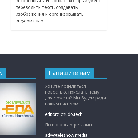
встроенный ИИ Doubao, который умеет
переводить текст, создавать
изображения и организовывать
информацию.
w
Напишите нам
Хотите поделиться
новостью, прислать тему
для сюжета? Мы будем рады
вашим письмам:
editor@chudo.tech
По вопросам рекламы:
adv@teleshow.media