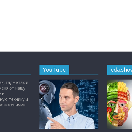
YouTube
eda.sho
х, гаджетах и
 меняют нашу
 и
ную технику и
достижениями