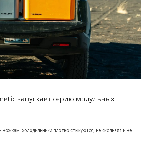
metic запускает серию модульных
 ножкам, холодильники плотно стыкуются, не скользят и не