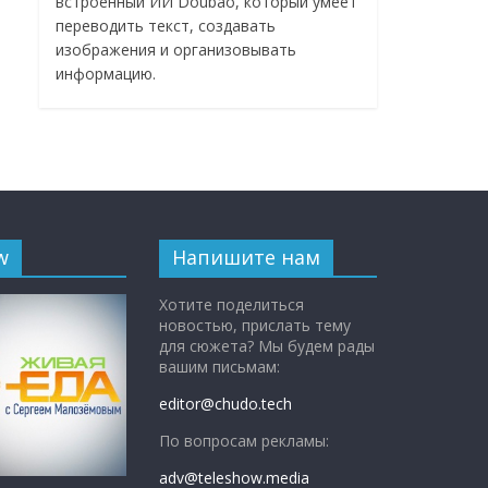
встроенный ИИ Doubao, который умеет
переводить текст, создавать
изображения и организовывать
информацию.
w
Напишите нам
Хотите поделиться
новостью, прислать тему
для сюжета? Мы будем рады
вашим письмам:
editor@chudo.tech
По вопросам рекламы:
adv@teleshow.media