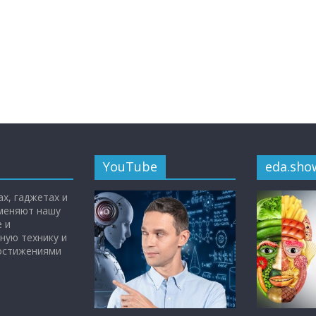
YouTube
eda.sho
х, гаджетах и
 меняют нашу
 и
ную технику и
достижениями