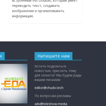
встроенный ИИ Doubao, который умеет
переводить текст, создавать
изображения и организовывать
информацию.
w
Напишите нам
Хотите поделиться
новостью, прислать тему
для сюжета? Мы будем рады
вашим письмам:
editor@chudo.tech
По вопросам рекламы:
adv@teleshow.media