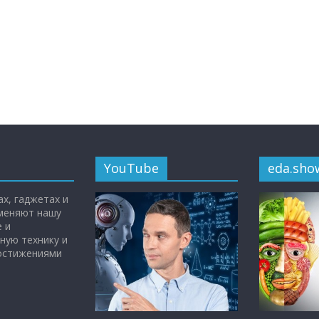
YouTube
eda.sho
х, гаджетах и
 меняют нашу
 и
ную технику и
достижениями