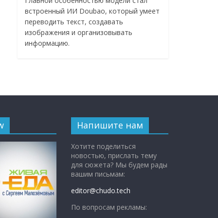
Главной особенностью модели стал
встроенный ИИ Doubao, который умеет
переводить текст, создавать
изображения и организовывать
информацию.
w
Напишите нам
Хотите поделиться
новостью, прислать тему
для сюжета? Мы будем рады
вашим письмам:
editor@chudo.tech
По вопросам рекламы: