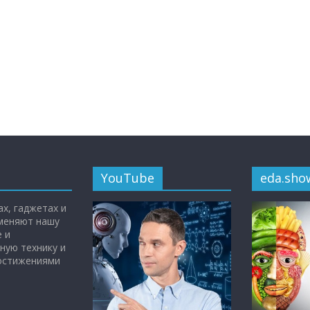
YouTube
eda.sho
х, гаджетах и
 меняют нашу
 и
ную технику и
достижениями