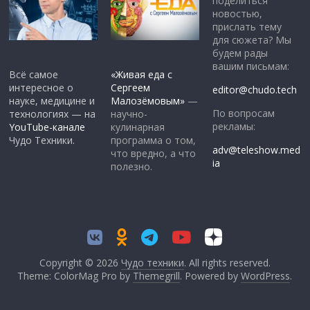
поделиться
новостью,
прислать тему
для сюжета? Мы
будем рады
вашим письмам:
Всё самое
«Живая еда с
интересное о
Сергеем
editor@chudo.tech
науке, медицине и
Малозёмовым»
—
По вопросам
технологиях — на
научно-
рекламы:
YouTube-канале
кулинарная
Чудо Техники.
программа о том,
adv@teleshow.med
что вредно, а что
ia
полезно.
Copyright © 2026
Чудо техники
. All rights reserved.
Theme: ColorMag Pro by
Themegrill
. Powered by
WordPress
.