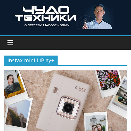
Instax mini LiPlay+