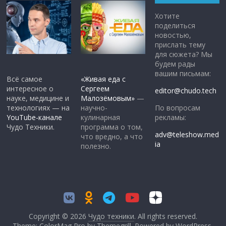
Хотите
поделиться
новостью,
прислать тему
для сюжета? Мы
будем рады
вашим письмам:
Всё самое
«Живая еда с
интересное о
Сергеем
editor@chudo.tech
науке, медицине и
Малозёмовым»
—
По вопросам
технологиях — на
научно-
рекламы:
YouTube-канале
кулинарная
Чудо Техники.
программа о том,
adv@teleshow.med
что вредно, а что
ia
полезно.
Copyright © 2026
Чудо техники
. All rights reserved.
Theme: ColorMag Pro by
Themegrill
. Powered by
WordPress
.