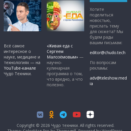
Хотите
поделиться
новостью,
прислать тему
для сюжета? Мы
будем рады
вашим письмам:
Всё самое
«Живая еда с
интересное о
Сергеем
editor@chudo.tech
науке, медицине и
Малозёмовым»
—
По вопросам
технологиях — на
научно-
рекламы:
YouTube-канале
кулинарная
Чудо Техники.
программа о том,
adv@teleshow.med
что вредно, а что
ia
полезно.
Copyright © 2026
Чудо техники
. All rights reserved.
Theme: ColorMag Pro by
Themegrill
. Powered by
WordPress
.