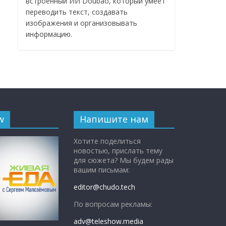
встроенный ИИ Doubao, который умеет
переводить текст, создавать
изображения и организовывать
информацию.
w
Напишите нам
Хотите поделиться
новостью, прислать тему
для сюжета? Мы будем рады
вашим письмам:
editor@chudo.tech
По вопросам рекламы:
adv@teleshow.media