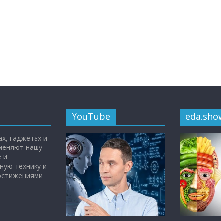
YouTube
eda.sho
х, гаджетах и
 меняют нашу
 и
ную технику и
достижениями