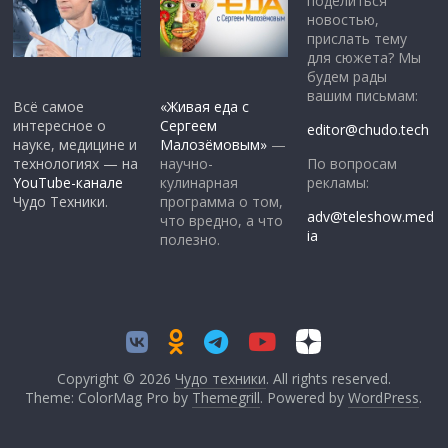
поделиться
новостью,
прислать тему
для сюжета? Мы
будем рады
вашим письмам:
Всё самое
«Живая еда с
интересное о
Сергеем
editor@chudo.tech
науке, медицине и
Малозёмовым»
—
По вопросам
технологиях — на
научно-
рекламы:
YouTube-канале
кулинарная
Чудо Техники.
программа о том,
adv@teleshow.med
что вредно, а что
ia
полезно.
Copyright © 2026
Чудо техники
. All rights reserved.
Theme: ColorMag Pro by
Themegrill
. Powered by
WordPress
.