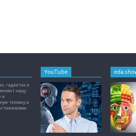
YouTube
eda.sho
х, гаджетах и
 меняют нашу
 и
ную технику и
достижениями