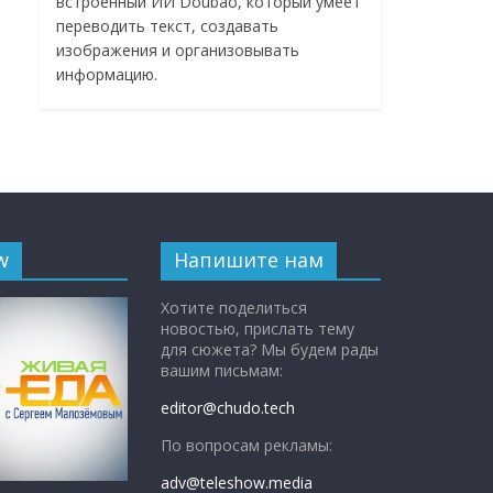
встроенный ИИ Doubao, который умеет
переводить текст, создавать
изображения и организовывать
информацию.
w
Напишите нам
Хотите поделиться
новостью, прислать тему
для сюжета? Мы будем рады
вашим письмам:
editor@chudo.tech
По вопросам рекламы:
adv@teleshow.media