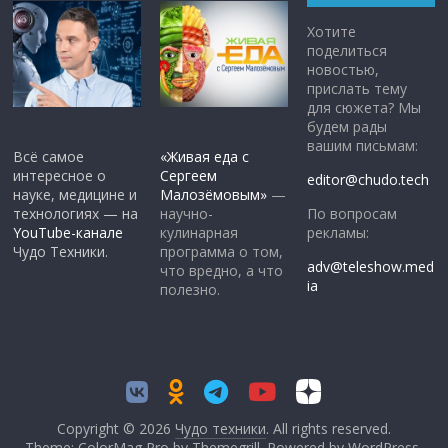
Хотите
поделиться
новостью,
прислать тему
для сюжета? Мы
будем рады
вашим письмам:
Всё самое
«Живая еда с
интересное о
Сергеем
editor@chudo.tech
науке, медицине и
Малозёмовым»
—
По вопросам
технологиях — на
научно-
рекламы:
YouTube-канале
кулинарная
Чудо Техники.
программа о том,
adv@teleshow.med
что вредно, а что
ia
полезно.
Copyright © 2026
Чудо техники
. All rights reserved.
Theme: ColorMag Pro by
Themegrill
. Powered by
WordPress
.