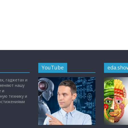
YouTube
eda.sho
х, гаджетах и
 меняют нашу
 и
ную технику и
достижениями