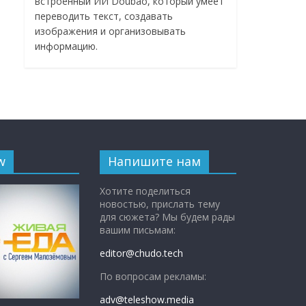
встроенный ИИ Doubao, который умеет
переводить текст, создавать
изображения и организовывать
информацию.
w
Напишите нам
Хотите поделиться
новостью, прислать тему
для сюжета? Мы будем рады
вашим письмам:
editor@chudo.tech
По вопросам рекламы:
adv@teleshow.media