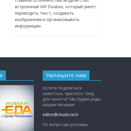
Главной особенностью модели стал
встроенный ИИ Doubao, который умеет
переводить текст, создавать
изображения и организовывать
информацию.
w
Напишите нам
Хотите поделиться
новостью, прислать тему
для сюжета? Мы будем рады
вашим письмам:
editor@chudo.tech
По вопросам рекламы: