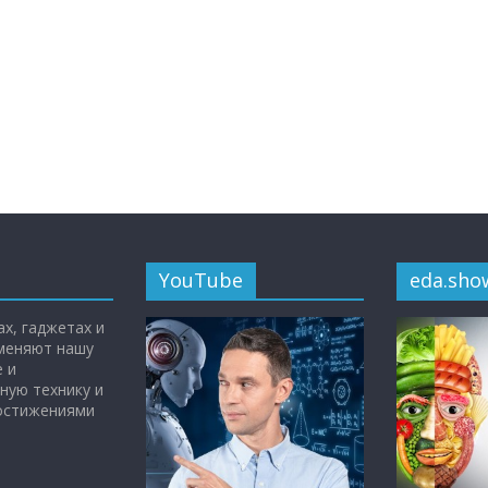
YouTube
eda.sho
х, гаджетах и
 меняют нашу
 и
ную технику и
достижениями