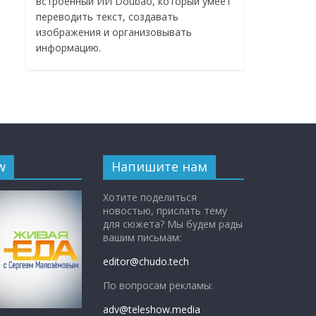
встроенный ИИ Doubao, который умеет
переводить текст, создавать
изображения и организовывать
информацию.
w
Напишите нам
Хотите поделиться
новостью, прислать тему
для сюжета? Мы будем рады
вашим письмам:
editor@chudo.tech
По вопросам рекламы:
adv@teleshow.media