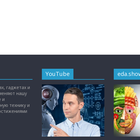
YouTube
eda.sho
х, гаджетах и
 меняют нашу
 и
ную технику и
достижениями