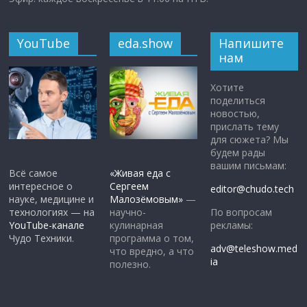
YouTube
eda.show
Напишите
нам
Хотите
поделиться
новостью,
прислать тему
для сюжета? Мы
будем рады
вашим письмам:
Всё самое
«Живая еда с
интересное о
Сергеем
editor@chudo.tech
науке, медицине и
Малозёмовым»
—
По вопросам
технологиях — на
научно-
рекламы:
YouTube-канале
кулинарная
Чудо Техники.
программа о том,
adv@teleshow.med
что вредно, а что
ia
полезно.