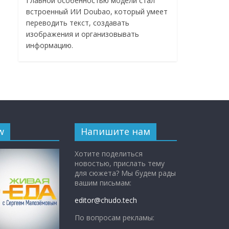
Главной особенностью модели стал
встроенный ИИ Doubao, который умеет
переводить текст, создавать
изображения и организовывать
информацию.
w
Напишите нам
Хотите поделиться
новостью, прислать тему
для сюжета? Мы будем рады
вашим письмам:
editor@chudo.tech
По вопросам рекламы: