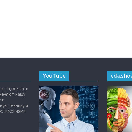
YouTube
eda.sho
х, гаджетах и
 меняют нашу
 и
ную технику и
достижениями