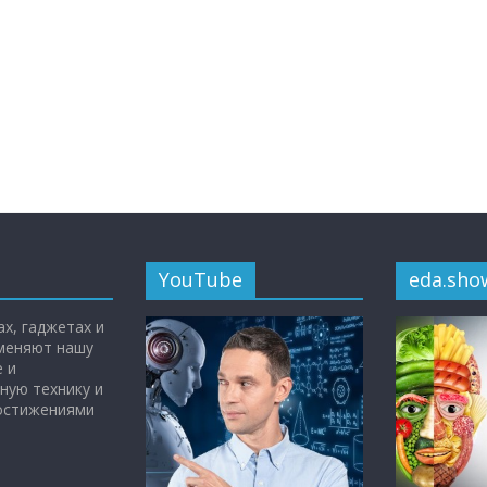
YouTube
eda.sho
х, гаджетах и
 меняют нашу
 и
ную технику и
достижениями