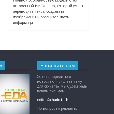
Главной особенностью модели стал
встроенный ИИ Doubao, который умеет
переводить текст, создавать
изображения и организовывать
информацию.
w
Напишите нам
Хотите поделиться
новостью, прислать тему
для сюжета? Мы будем рады
вашим письмам:
editor@chudo.tech
По вопросам рекламы: