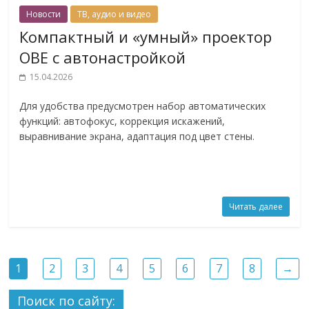
Новости
ТВ, аудио и видео
Компактный и «умный» проектор
OBE с автонастройкой
15.04.2026
Для удобства предусмотрен набор автоматических
функций: автофокус, коррекция искажений,
выравнивание экрана, адаптация под цвет стены.
Читать далее
1
2
3
4
5
6
7
8
→
Поиск по сайту: