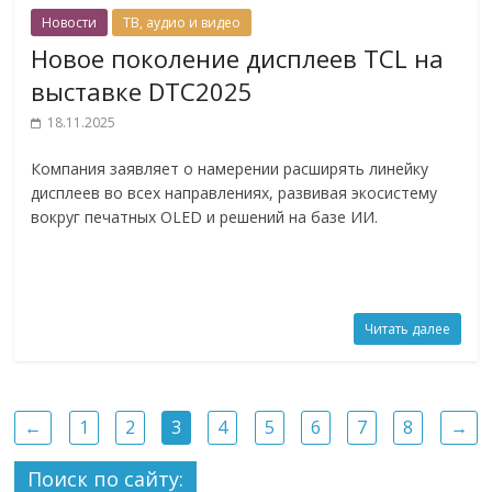
Новости
ТВ, аудио и видео
Новое поколение дисплеев TCL на
выставке DTC2025
18.11.2025
Компания заявляет о намерении расширять линейку
дисплеев во всех направлениях, развивая экосистему
вокруг печатных OLED и решений на базе ИИ.
Читать далее
←
1
2
3
4
5
6
7
8
→
Поиск по сайту: