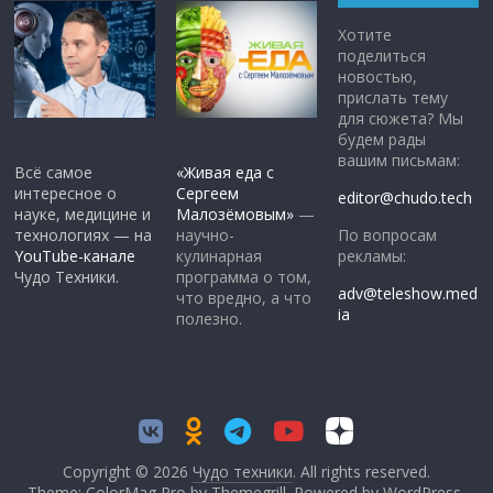
Хотите
поделиться
новостью,
прислать тему
для сюжета? Мы
будем рады
вашим письмам:
Всё самое
«Живая еда с
интересное о
Сергеем
editor@chudo.tech
науке, медицине и
Малозёмовым»
—
По вопросам
технологиях — на
научно-
рекламы:
YouTube-канале
кулинарная
Чудо Техники.
программа о том,
adv@teleshow.med
что вредно, а что
ia
полезно.
Copyright © 2026
Чудо техники
. All rights reserved.
Theme: ColorMag Pro by
Themegrill
. Powered by
WordPress
.