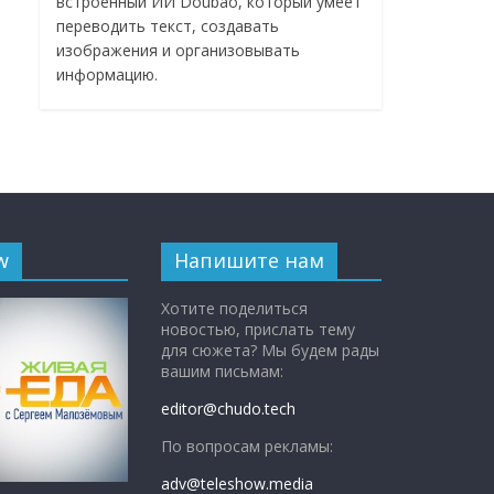
встроенный ИИ Doubao, который умеет
переводить текст, создавать
изображения и организовывать
информацию.
w
Напишите нам
Хотите поделиться
новостью, прислать тему
для сюжета? Мы будем рады
вашим письмам:
editor@chudo.tech
По вопросам рекламы:
adv@teleshow.media