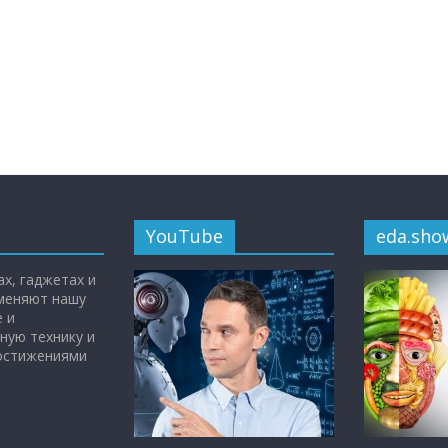
YouTube
eda.sho
х, гаджетах и
 меняют нашу
 и
ную технику и
достижениями