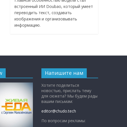
Главной особенностью модели стал
встроенный ИИ Doubao, который умеет
переводить текст, создавать
изображения и организовывать
информацию.
w
Напишите нам
Хотите поделиться
новостью, прислать тему
для сюжета? Мы будем рады
вашим письмам:
editor@chudo.tech
По вопросам рекламы: