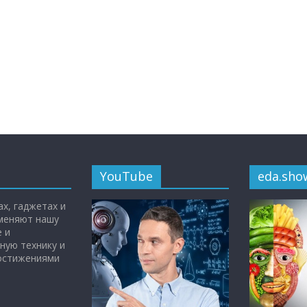
YouTube
eda.sho
х, гаджетах и
 меняют нашу
 и
ную технику и
достижениями