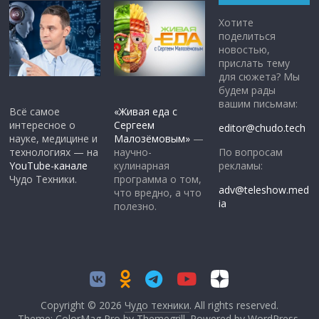
Хотите
поделиться
новостью,
прислать тему
для сюжета? Мы
будем рады
вашим письмам:
Всё самое
«Живая еда с
интересное о
Сергеем
editor@chudo.tech
науке, медицине и
Малозёмовым»
—
По вопросам
технологиях — на
научно-
рекламы:
YouTube-канале
кулинарная
Чудо Техники.
программа о том,
adv@teleshow.med
что вредно, а что
ia
полезно.
Copyright © 2026
Чудо техники
. All rights reserved.
Theme: ColorMag Pro by
Themegrill
. Powered by
WordPress
.