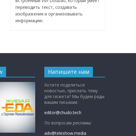
встроенный ИИ Doubao, который умеет
переводить текст, создавать
изображения и организовывать
информацию.
w
Напишите нам
Хотите поделиться
новостью, прислать тему
для сюжета? Мы будем рады
вашим письмам:
editor@chudo.tech
По вопросам рекламы:
adv@teleshow.media