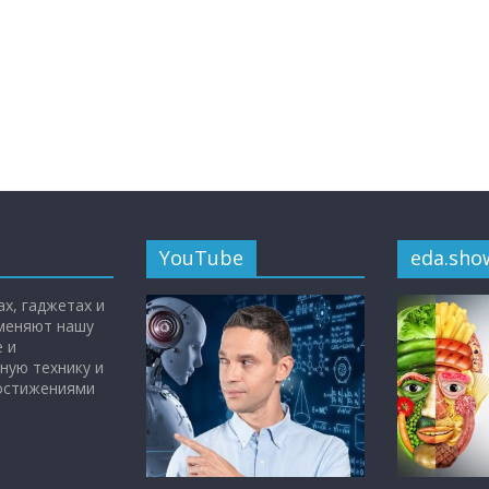
YouTube
eda.sho
х, гаджетах и
 меняют нашу
 и
ную технику и
достижениями